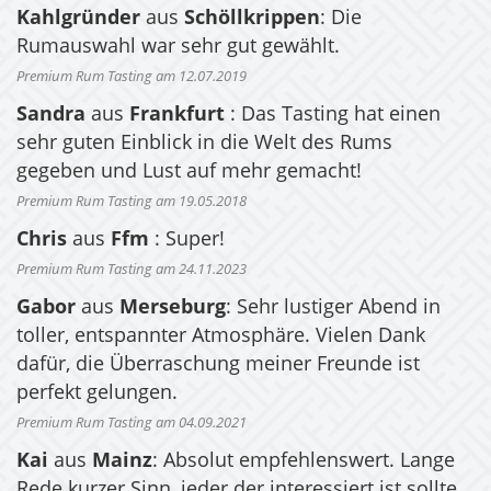
Kahlgründer
aus
Schöllkrippen
: Die
Rumauswahl war sehr gut gewählt.
Premium Rum Tasting am 12.07.2019
Sandra
aus
Frankfurt
: Das Tasting hat einen
sehr guten Einblick in die Welt des Rums
gegeben und Lust auf mehr gemacht!
Premium Rum Tasting am 19.05.2018
Chris
aus
Ffm
: Super!
Premium Rum Tasting am 24.11.2023
Gabor
aus
Merseburg
: Sehr lustiger Abend in
toller, entspannter Atmosphäre. Vielen Dank
dafür, die Überraschung meiner Freunde ist
perfekt gelungen.
Premium Rum Tasting am 04.09.2021
Kai
aus
Mainz
: Absolut empfehlenswert. Lange
Rede kurzer Sinn, jeder der interessiert ist sollte