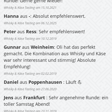
Runde! Gerne gerne wieder!
Whisky & Käse Tasting am 15.10.2021
Hanna
aus
-
: Absolut empfehlenswert.
Whisky & Käse Tasting am 06.12.2025
Peter
aus
Ress
: Sehr empfehlenswert!
Whisky & Käse Tasting am 10.12.2019
Gunnar
aus
Weinheim
: Oli hat das perfekt
gemacht. Die Kombination aus Whisky und Käse
war sehr interessant und stimmig! Absolute
Empfehlung!
Whisky & Käse Tasting am 02.02.2019
Daniel
aus
Poppenhausen
: Läuft 💪
Whisky & Käse Tasting am 27.06.2020
Jens
aus
Frankfurt
: Sehr angenehme Runde: ein
toller Samstag Abend!
Whisky & Käse Tasting am 23.11.2019