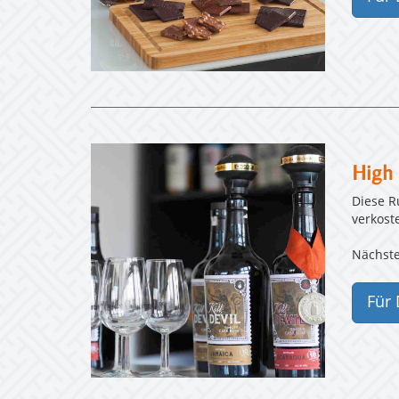
High
Diese R
verkost
Nächste
Für 