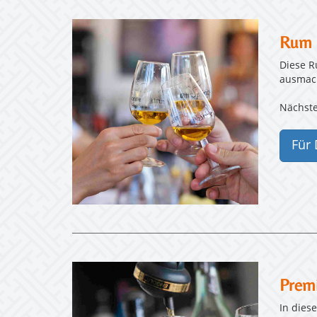
Rum S
Diese R
ausmach
Nächste
Für 
Prem
In dies