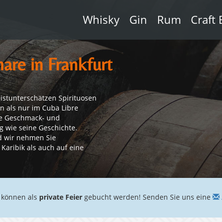
Whisky
Gin
Rum
Craft 
are in Frankfurt
istunterschätzen Spirituosen
n als nur im Cuba Libre
die Geschmack- und
g wie seine Geschichte.
d wir nehmen Sie
Karibik als auch auf eine
 können als
private Feier
gebucht werden! Senden Sie uns eine